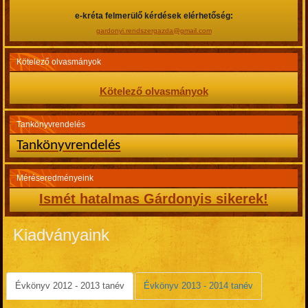
e-kréta felmerülő kérdések elérhetőség:
gardonyi.rendszergazda@gmail.com
Kötelező olvasmányok
Kötelező olvasmányok
Tankönyvrendelés
Tankönyvrendelés
Méréseredményeink
Ismét hatalmas Gárdonyis sikerek!
Kiadványaink
Évkönyv 2012 - 2013 tanév
Évkönyv 2013 - 2014 tanév