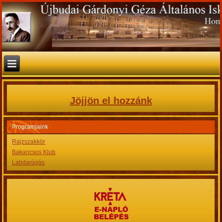
Jöjjön el hozzánk
Programjaink
Rajzszakkör
Bakancsos Klub
Labdarúgás