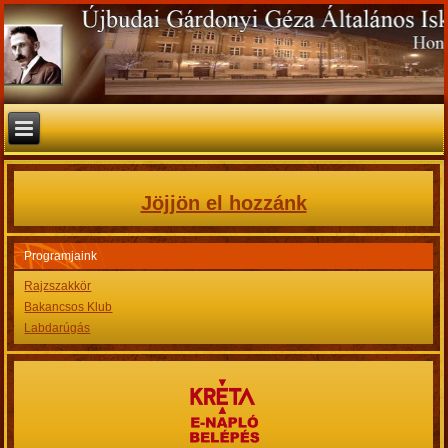
Jöjjön el hozzánk
Programjaink
Rajzszakkör
Bakancsos Klub
Labdarúgás