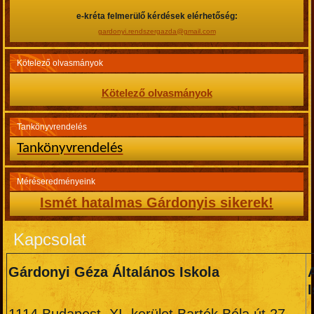
e-kréta felmerülő kérdések elérhetőség:
gardonyi.rendszergazda@gmail.com
Kötelező olvasmányok
Kötelező olvasmányok
Tankönyvrendelés
Tankönyvrendelés
Méréseredményeink
Ismét hatalmas Gárdonyis sikerek!
Kapcsolat
Gárdonyi Géza Általános Iskola
1114 Budapest, XI. kerület Bartók Béla út 27.