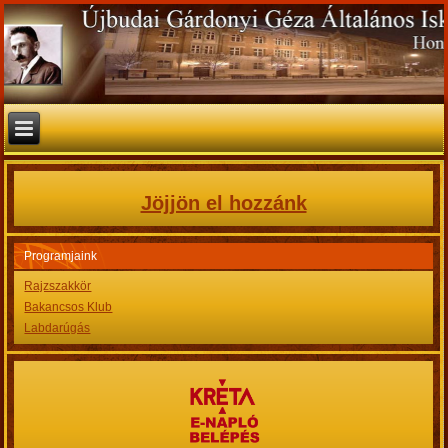
Jöjjön el hozzánk
Programjaink
Rajzszakkör
Bakancsos Klub
Labdarúgás