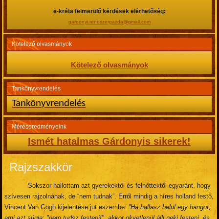
e-kréta felmerülő kérdések elérhetőség:
gardonyi.rendszergazda@gmail.com
Kötelező olvasmányok
Kötelező olvasmányok
Tankönyvrendelés
Tankönyvrendelés
Méréseredményeink
Ismét hatalmas Gárdonyis sikerek!
Rajzszakkör
Sokszor hallottam azt gyerekektől és felnőttektől egyaránt, hogy
szívesen rajzolnának, de “nem tudnak”. Erről mindig a híres holland festő,
Vincent Van Gogh kijelentése jut eszembe:
”Ha hallasz belül egy hangot,
ami azt súgja: "nem tudsz festeni!", akkor okvetlenül állj neki festeni, és