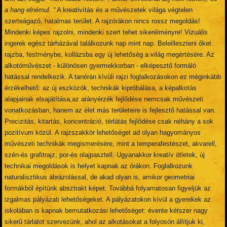
a hang elnémul. “
A kreativítás és a művészetek világa végtelen
szerteágazó, hatalmas terület. A rajzórákon nincs rossz megoldás!
Mindenki képes rajzolni, mindenki szert tehet sikerélményre! Vizuális
ingerek egész tárházával találkozunk nap mint nap. Beleilleszteni őket
rajzba, festménybe, kollázsba egy új lehetőség a világ megértésére. Az
alkotóművészet - különösen gyermekkorban - elképesztő formáló
hatással rendelkezik. A tanórán kívüli rajzi foglalkozásokon ez méginkább
érzékelhető: az új eszközök, technikák kipróbálása, a képalkotás
alapjainak elsajátítása,az arányérzék fejlődése nemcsak művészeti
vonatkozásban, hanem az élet más területeire is fejlesztő hatással van.
Precizitás, kitartás, koncentráció, térlátás fejlődése csak néhány a sok
pozitívum közül. A rajzszakkör lehetőséget ad olyan hagyományos
művészeti technikák megismerésére, mint a temperafestészet, akvarell,
szén-és grafitrajz, por-és olajpasztell. Ugyanakkor kreatív ötletek, új
technikai megoldások is helyet kapnak az órákon. Foglalkozunk
naturalisztikus ábrázolással, de akad olyan is, amikor geometriai
formákból építünk absztrakt képet. Továbbá folyamatosan figyeljük az
izgalmas pályázati lehetőségeket. A pályázatokon kívül a gyerekek az
iskolában is kapnak bemutatkozási lehetőséget: évente kétszer nagy
sikerű tárlatot szervezünk, ahol az alkotásokat a folyosón állítjuk ki,