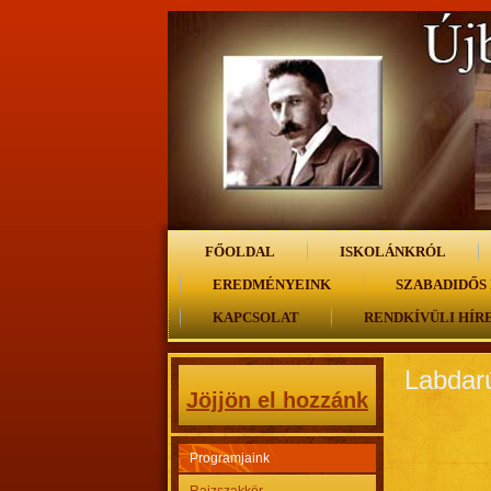
FŐOLDAL
ISKOLÁNKRÓL
EREDMÉNYEINK
SZABADIDŐS
KAPCSOLAT
RENDKÍVÜLI HÍR
Labdar
Jöjjön el hozzánk
Programjaink