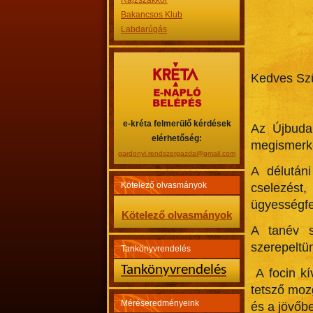
Rajzszakkör
Bakancsos Klub
Labdarúgás
Kedves Szü
e-kréta felmerülő kérdések
Az Újbuda
elérhetőség:
megismerke
gardonyi.rendszergazda@gmail.com
A délután
Kötelező olvasmányok
cselezést,
ügyességfej
Kötelező olvasmányok
A tanév s
szerepeltün
Tankönyvrendelés
Tankönyvrendelés
A focin kí
tetsző moz
Méréseredményeink
és a jövőbe