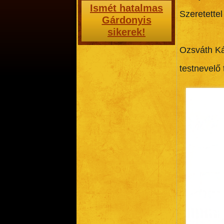
Ismét hatalmas
Szeretette
Gárdonyis
sikerek!
Ozsváth Ká
testnevelő 