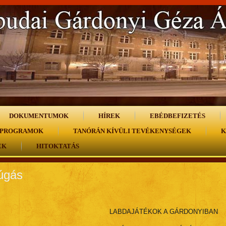
DOKUMENTUMOK
HÍREK
EBÉDBEFIZETÉS
 PROGRAMOK
TANÓRÁN KÍVÜLI TEVÉKENYSÉGEK
K
EK
HITOKTATÁS
úgás
LABDAJÁTÉKOK A GÁRDONYIBAN