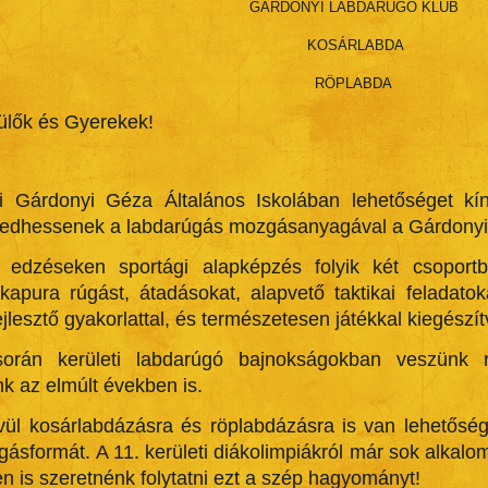
GÁRDONYI LABDARÚGÓ KLUB
KOSÁRLABDA
RÖPLABDA
lők és Gyerekek!
i Gárdonyi Géza Általános Iskolában lehetőséget kí
dhessenek a labdarúgás mozgásanyagával a Gárdonyi L
i edzéseken sportági alapképzés folyik két csoport
 kapura rúgást, átadásokat, alapvető taktikai feladat
lesztő gyakorlattal, és természetesen játékkal kiegészít
orán kerületi labdarúgó bajnokságokban veszünk
k az elmúlt években is.
vül kosárlabdázásra és röplabdázásra is van lehetőség,
gásformát. A 11. kerületi diákolimpiákról már sok alkalo
n is szeretnénk folytatni ezt a szép hagyományt!