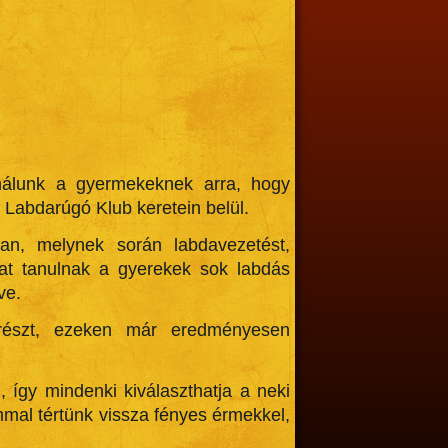
nálunk a gyermekeknek arra, hogy
abdarúgó Klub keretein belül.
ban, melynek során labdavezetést,
okat tanulnak a gyerekek sok labdás
ve.
 részt, ezeken már eredményesen
 így mindenki kiválaszthatja a neki
mmal tértünk vissza fényes érmekkel,