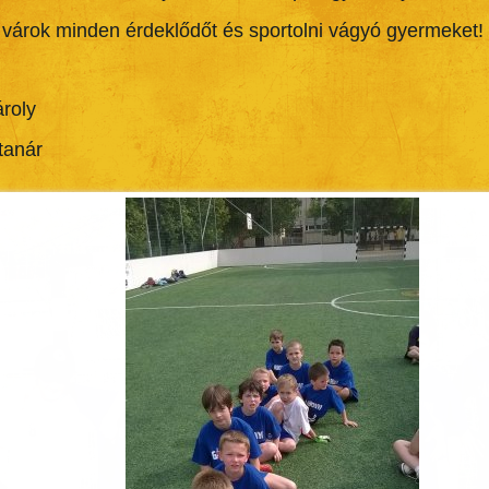
l várok minden érdeklődőt és sportolni vágyó gyermeket!
roly
tanár