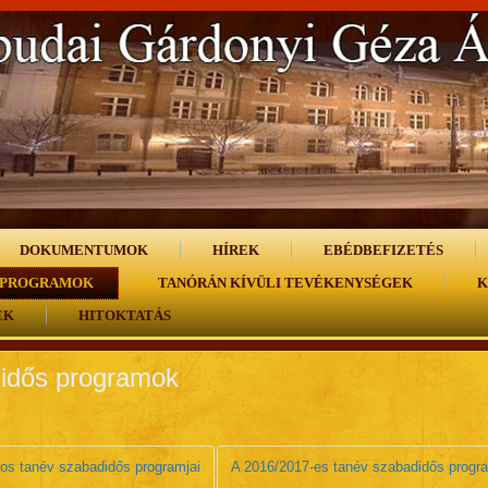
DOKUMENTUMOK
HÍREK
EBÉDBEFIZETÉS
 PROGRAMOK
TANÓRÁN KÍVÜLI TEVÉKENYSÉGEK
K
EK
HITOKTATÁS
idős programok
os tanév szabadidős programjai
A 2016/2017-es tanév szabadidős progra