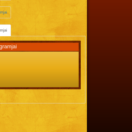
mjai
mjai
gramjai