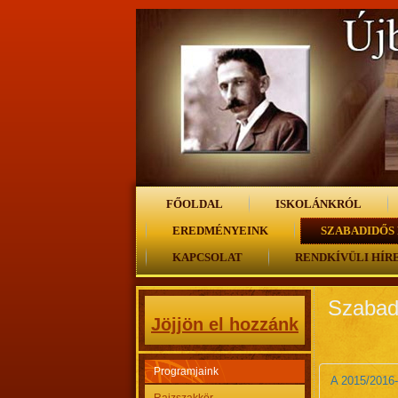
FŐOLDAL
ISKOLÁNKRÓL
EREDMÉNYEINK
SZABADIDŐS
KAPCSOLAT
RENDKÍVÜLI HÍR
Szabad
Jöjjön el hozzánk
Programjaink
A 2015/2016-