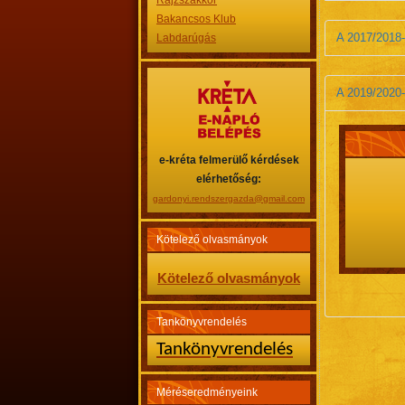
Rajzszakkör
Bakancsos Klub
A 2017/2018-
Labdarúgás
A 2019/2020-
e-kréta felmerülő kérdések
elérhetőség:
gardonyi.rendszergazda@gmail.com
Kötelező olvasmányok
Kötelező olvasmányok
Tankönyvrendelés
Tankönyvrendelés
Méréseredményeink