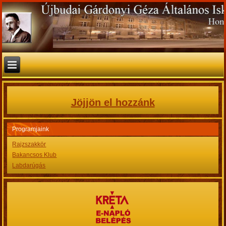
Jöjjön el hozzánk
Programjaink
Rajzszakkör
Bakancsos Klub
Labdarúgás