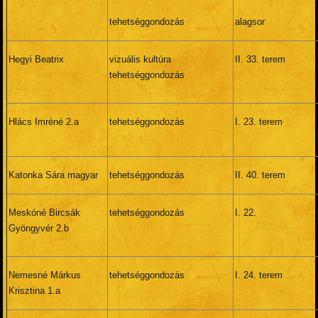
tehetséggondozás
alagsor
Hegyi Beatrix
vizuális kultúra
II. 33. terem
tehetséggondozás
Hlács Imréné 2.a
tehetséggondozás
I. 23. terem
Katonka Sára magyar
tehetséggondozás
II. 40. terem
Meskóné Bircsák
tehetséggondozás
I. 22.
Gyöngyvér 2.b
Nemesné Márkus
tehetséggondozás
I. 24. terem
Krisztina 1.a