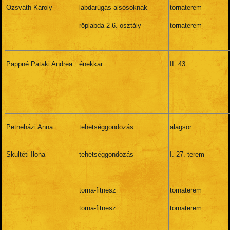
Ozsváth Károly
labdarúgás alsósoknak
tornaterem
röplabda 2-6. osztály
tornaterem
Pappné Pataki Andrea
énekkar
II. 43.
Petneházi Anna
tehetséggondozás
alagsor
Skultéti Ilona
tehetséggondozás
I. 27. terem
torna-fitnesz
tornaterem
torna-fitnesz
tornaterem