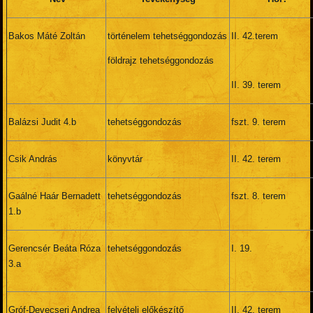
Bakos Máté Zoltán
történelem tehetséggondozás
II. 42.terem
földrajz tehetséggondozás
II. 39. terem
Balázsi Judit 4.b
tehetséggondozás
fszt. 9. terem
Csik András
könyvtár
II. 42. terem
Gaálné Haár Bernadett
tehetséggondozás
fszt. 8. terem
1.b
Gerencsér Beáta Róza
tehetséggondozás
I. 19.
3.a
Gróf-Devecseri Andrea
felvételi előkészítő
II. 42. terem