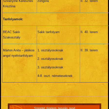
Szirányiné Keresztes
zongora
II. 32. terem
Krisztina
Tanfolyamok:
BEAC Sakk
Sakk tanfolyam
II. 40. terem
Szakosztály
Márton Anita – játékos
1. osztályosoknak
II. 39. terem
angol nyelvtanfolyam
2. osztályosoknak
3. osztályosoknak
4-8. oszt. németeseknek
Szeretet, türelem, tanulás, rend