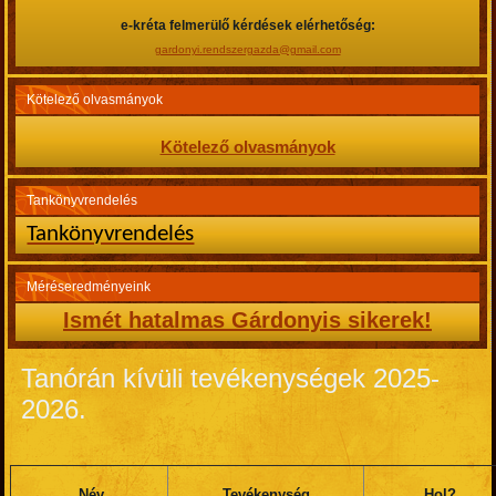
e-kréta felmerülő kérdések elérhetőség:
gardonyi.rendszergazda@gmail.com
Kötelező olvasmányok
Kötelező olvasmányok
Tankönyvrendelés
Tankönyvrendelés
Méréseredményeink
Ismét hatalmas Gárdonyis sikerek!
Tanórán kívüli tevékenységek 2025-
2026.
Név
Tevékenység
Hol?