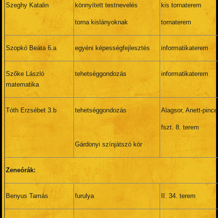
Szeghy Katalin
könnyített testnevelés
kis tornaterem
torna kislányoknak
tornaterem
Szopkó Beáta 6.a
egyéni képességfejlesztés
informatikaterem
Szőke László
tehetséggondozás
informatikaterem
matematika
Tóth Erzsébet 3.b
tehetséggondozás
Alagsor, Anett-pince
fszt. 8. terem
Gárdonyi színjátszó kör
Zeneórák:
Benyus Tamás
furulya
II. 34. terem