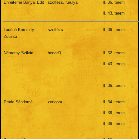
Enreiterné Bányai Edit
szolfézs, furulya
II. 36. terem
II. 43. terem
Ladóné Kereszty
szolfézs
II. 36. terem
Zsuzsa
Némethy Szilvia
hegedű
II. 32. terem
II. 43. terem
II. 36. terem
Práda Sándorné
zongora
II. 34. terem
II. 36. terem
II. 36. terem