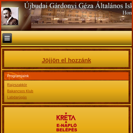
Jöjjön el hozzánk
Programjaink
Rajzszakkör
Bakancsos Klub
Labdarúgás