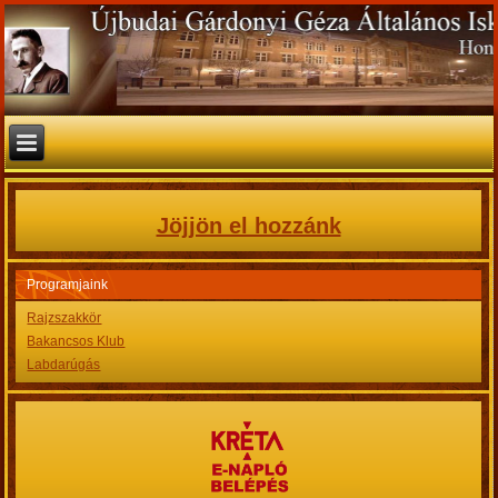
Jöjjön el hozzánk
Programjaink
Rajzszakkör
Bakancsos Klub
Labdarúgás