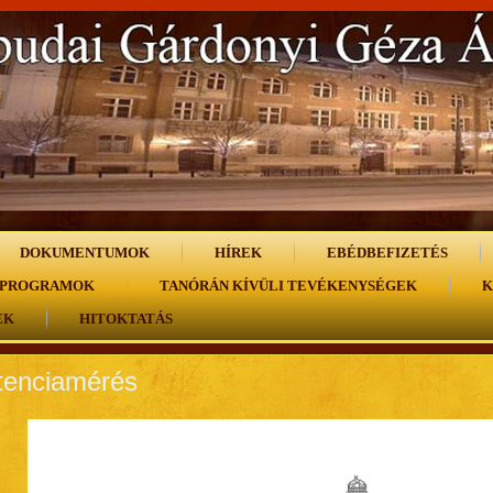
DOKUMENTUMOK
HÍREK
EBÉDBEFIZETÉS
 PROGRAMOK
TANÓRÁN KÍVÜLI TEVÉKENYSÉGEK
K
EK
HITOKTATÁS
enciamérés