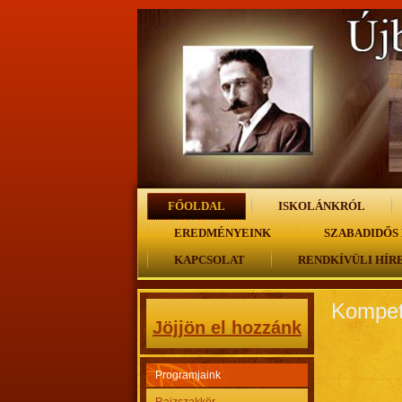
FŐOLDAL
ISKOLÁNKRÓL
EREDMÉNYEINK
SZABADIDŐS
KAPCSOLAT
RENDKÍVÜLI HÍR
Kompet
Jöjjön el hozzánk
Programjaink