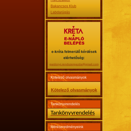
Rajzszakkör
Bakancsos Klub
Labdarúgás
e-kréta felmerülő kérdések
elérhetőség:
gardonyi.rendszergazda@gmail.com
Kötelező olvasmányok
Kötelező olvasmányok
Tankönyvrendelés
Tankönyvrendelés
Méréseredményeink