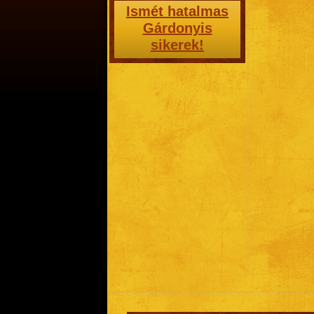
Ismét hatalmas
Gárdonyis
sikerek!