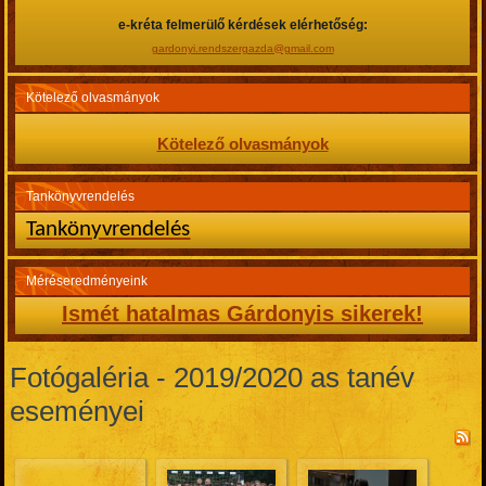
e-kréta felmerülő kérdések elérhetőség:
gardonyi.rendszergazda@gmail.com
Kötelező olvasmányok
Kötelező olvasmányok
Tankönyvrendelés
Tankönyvrendelés
Méréseredményeink
Ismét hatalmas Gárdonyis sikerek!
Fotógaléria - 2019/2020 as tanév
eseményei