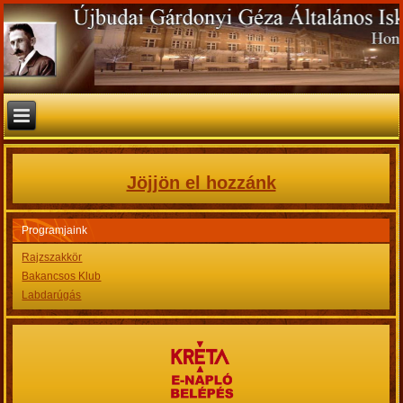
Jöjjön el hozzánk
Programjaink
Rajzszakkör
Bakancsos Klub
Labdarúgás