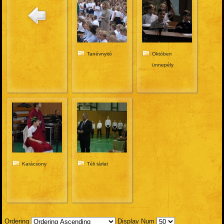
Tanévnyitó
Októberi
ünnepély
Karácsony
Téli tárlat
Ordering
Display Num