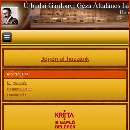
Jöjjön el hozzánk
Programjaink
Rajzszakkör
Bakancsos Klub
Labdarúgás