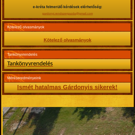
e-kréta felmerülő kérdések elérhetőség:
gardonyi.rendszergazda@gmail.com
Kötelező olvasmányok
Kötelező olvasmányok
Tankönyvrendelés
Tankönyvrendelés
Méréseredményeink
Ismét hatalmas Gárdonyis sikerek!