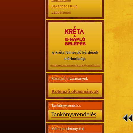
Rajzszakkör
Bakancsos Klub
Labdarúgás
e-kréta felmerülő kérdések
elérhetőség:
gardonyi.rendszergazda@gmail.com
Kötelező olvasmányok
Kötelező olvasmányok
Tankönyvrendelés
Tankönyvrendelés
Méréseredményeink