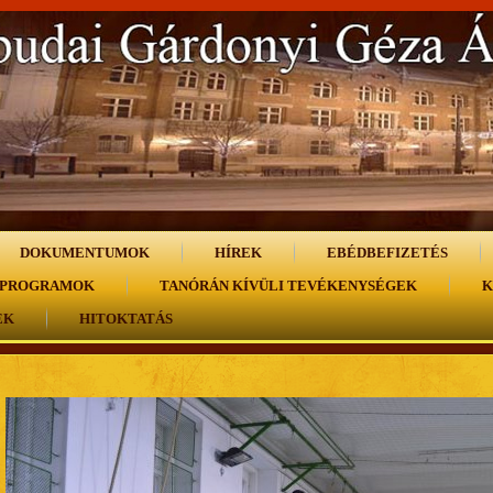
DOKUMENTUMOK
HÍREK
EBÉDBEFIZETÉS
 PROGRAMOK
TANÓRÁN KÍVÜLI TEVÉKENYSÉGEK
K
EK
HITOKTATÁS