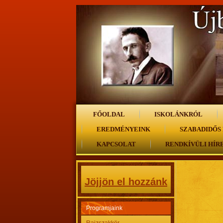
FŐOLDAL
ISKOLÁNKRÓL
EREDMÉNYEINK
SZABADIDŐS
KAPCSOLAT
RENDKÍVÜLI HÍR
Jöjjön el hozzánk
Programjaink