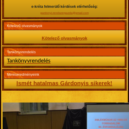
e-kréta felmerülő kérdések elérhetőség:
gardonyi.rendszergazda@gmail.com
Kötelező olvasmányok
Kötelező olvasmányok
Tankönyvrendelés
Tankönyvrendelés
Méréseredményeink
Ismét hatalmas Gárdonyis sikerek!