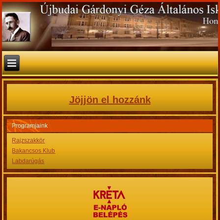
Jöjjön el hozzánk
Programjaink
Rajzszakkör
Bakancsos Klub
Labdarúgás